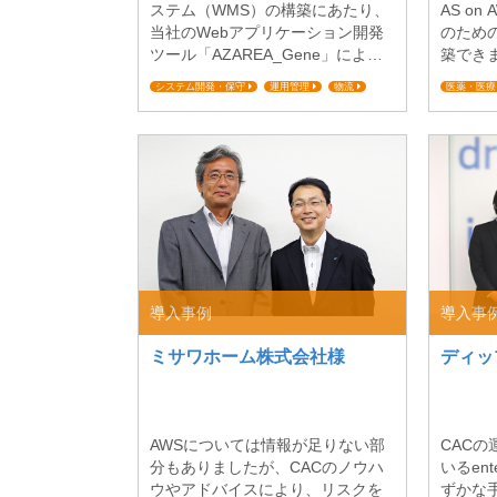
ステム（WMS）の構築にあたり、
AS o
当社のWebアプリケーション開発
のため
ツール「AZAREA_Gene」による
築でき
自動生成および標準機能を活用す
タ管理
システム開発・保守
運用管理
物流
医薬・医療
ることで、システム開発にかかる
急ぎCS
倉庫業
ミッションクリティカル対応
ミッション
期間を短縮し、カスタマイズがし
築する
大規模データ移行
やすくコンパクトな機能を持った
管理シ
ベースシステムの開発を実現しま
ぎSAS
した。さらに、WMS稼動基盤には
では、
システムリソースを素早く、柔軟
理シス
に拡張可能なAmazon Web Service
される
sを選択。システム構築と運用業務
要とな
に必要な監視機能に加え、スケジ
でPC版
ュール...
で...
導入事例
導入事
ミサワホーム株式会社様
ディッ
AWSについては情報が足りない部
CAC
分もありましたが、CACのノウハ
いるent
ウやアドバイスにより、リスクを
ずかな