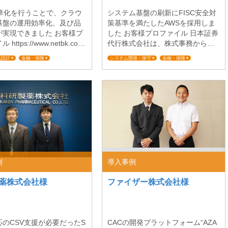
標準化を行うことで、クラウ
システム基盤の刷新にFISC安全対
基盤の運用効率化、及び品
策基準を満たしたAWSを採用しま
が実現できました お客様プ
した お客様プロファイル 日本証券
https://www.netbk.co.j
代行株式会社は、株式事務から株
信SBIネット銀行は、三井住友
主総会運営、資本戦略などのコン
化設計
金融・保険
システム開発・保守
金融・保険
行とSBIホールディングスを
サルティングを行う証券代行業務
行
ミッションクリティカル対応
ガバナンス・セキュリティ強化
社とするインターネット専
をはじめ、証券保管振替制度にか
ミッションクリティカル対応
です。2007年9月の開業
かる口座管理機関業務、そして投
着実に業容を拡大し、現在
資信託のドキュメント類の管理業
が国屈指のインターネット
務などを展開し1950年の創業以来
行に成長しています。ITを
70年近くにわたり、お客様本位を
たイノベーションによって
第一に正確、迅速、安定した付加
ービスを変革し、社会をよ
価値のあるサービスをご提供する
便利なものに変...
ことによって、高いご評価をいた
だいております。 今回は...
例
導入事例
薬株式会社様
ファイザー株式会社様
応のCSV支援が必要だったS
CACの開発プラットフォーム“AZA