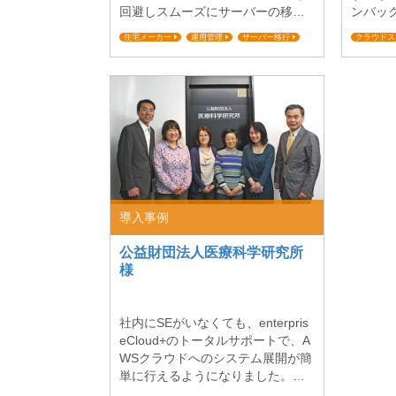
回避しスムーズにサーバーの移行
ンバッ
を進めることができました。 【課
しまし
住宅メーカー
運用管理
サーバー移行
クラウドス
題】サーバーやアプリケーション
におい
ミッションクリティカル対応
求人情報
の混在した既存システムを移行し
ス提供
大規模データ移行
ミッション
たい 企画管理本部 情報システム部
本部シ
システム推進課 参事 森嶌 浩之氏
ディッ
ミサワホームにおけるクラウドの
のente
利用状況について教えてくださ
景につ
い。 ミサワホームでは、2014年夏
ちの事
を目処に自社のマシン室を閉鎖
すので
し、今後は基本的に自社でサーバ
日本全国
ーを持たない方針のも...
導入事例
公益財団法人医療科学研究所
様
社内にSEがいなくても、enterpris
eCloud+のトータルサポートで、A
WSクラウドへのシステム展開が簡
単に行えるようになりました。
【課題】社外向けWebサーバと社