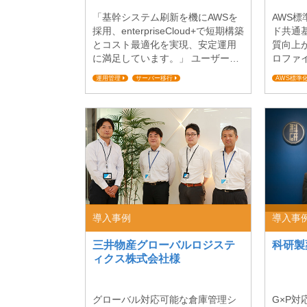
「基幹システム刷新を機にAWSを
AWS
採用、enterpriseCloud+で短期構築
ド共通
とコスト最適化を実現、安定運用
質向上
に満足しています。」 ユーザー企
ロファイル 
業紹介 株式会社横河ブリッジホー
p/ 住
運用管理
サーバー移行
AWS標準
ルディングスは、横河ブリッジグ
信託銀
サーバーレス/コンテナ開発支援
サーバー移
ループの持株会社で、「社会公共
出資会
ミッションクリティカル対応
への奉仕と健全経営」を企業理念
業の銀行
とし、安全で高品質な社会インフ
以来、
ラの提供を通じて社会に貢献する
ではわ
ことを使命としています。横河ブ
専業銀
リッジグループは、100年以上にわ
駆使し
たり社会インフラの整備に貢献し
金融サ
てきた企業グループで、橋梁をは
り快適で
じめとする鋼...
導入事例
導入事
三井物産グローバルロジステ
科研製
ィクス株式会社様
グローバル対応可能な倉庫管理シ
G×P対