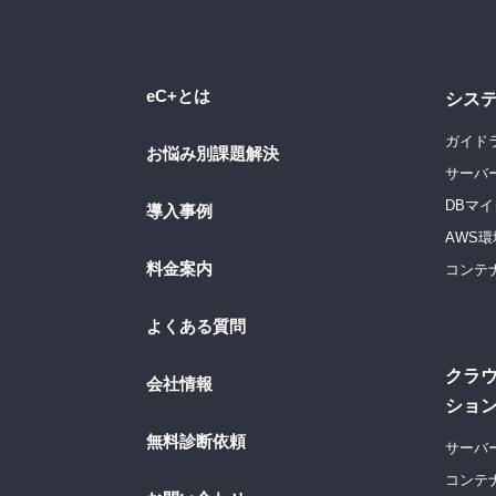
eC+とは
シス
ガイド
お悩み別課題解決
サーバ
DBマ
導入事例
AWS
料金案内
コンテ
よくある質問
クラ
会社情報
ショ
無料診断依頼
サーバ
コンテ