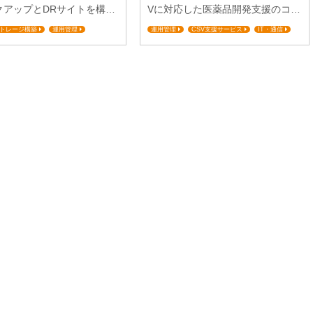
クアップとDRサイトを構築
Vに対応した医薬品開発支援のコラ
た。 【課題】大規模災害時
ボレーションスペースを実現しま
トレージ構築
運用管理
運用管理
CSV支援サービス
IT・通信
ても事業およびWebサービ
した。 【課題】CSVに対応した医
サイト運営
ミッションクリティカル対応
の維持が必要 システム企画
薬品開発支援のコラボレーション
クリティカル対応
コスト最適化
ステム開発部次長森川悟氏
スペースを実現したい enterpriseCl
プがシーエーシー（CAC）
oud+を利用しているシステムにつ
rpriseCloud+を導入された背
いて教えてください。 製薬会社と
いて教えてください。 私た
CROである当社が、アマゾン ウェ
業の主軸はWebサービスで
ブ サービス（以下、AWS）上で協
、クライアント、ユーザが
働して作業を行う医薬品開発支援
にいらっ...
のためのソリ...