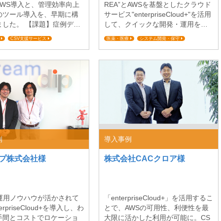
n AWS導入と、管理効率向上
REA”とAWSを基盤としたクラウド
のツール導入を、早期に構
サービス"enterpriseCloud+"を活用
ました。 【課題】症例デー
して、クイックな開発・運用を実
システムのASP化に伴い、
現しました。 【課題】製品を横断
CSV支援サービス
医薬・医療
システム開発・保守
V対応のうえSAS環境を構
してデータを収集するシステムを
クリティカル対応
運用管理
ミッションクリティカル対応
必要があった １.症例データ
構築、運用したい ビジネステクノ
ステムのASP化に伴い、急
ロジー コマーシャル・ プラットフ
環境が必要だった 科研製薬
ォームBT部 担当部長 吉田晴彦氏 e
臨床試験向け症例データ管
nterpriseCloud+を利用したソリュ
テムがオンプレからASP化
ーションの概要について教えて下
ことに伴い、SAS環境が必
さい。 多くの医薬品を扱うセール
りました。すでに解析業務
ス＆マーケティングの事業部門か
のSASを使用していたの
ら、...
例
導入事例
プ株式会社様
株式会社CACクロア様
の運用ノウハウが活かされて
「enterpriseCloud+」を活用するこ
erpriseCloud+を導入し、わ
とで、AWSの可用性、利便性を最
手間とコストでロケーショ
大限に活かした利用が可能に。CS