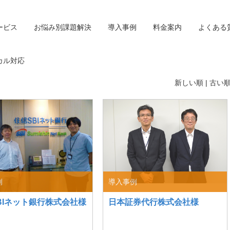
ービス
お悩み別課題解決
導入事例
料金案内
よくある
カル対応
新しい順 |
古い
例
導入事例
BIネット銀行株式会社様
日本証券代行株式会社様