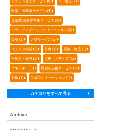
システム導入サービス (8)
IT・通信 (7)
医薬・医療系サービス (4)
金融/医薬業界特化サービス (4)
クラウドネイティブソリューション (4)
金融 (3)
人材サービス (2)
メディア掲載 (2)
外食 (1)
運輸・物流 (1)
不動産・建設 (1)
広告・メディア (1)
エネルギー (1)
内製化支援サービス (1)
製造 (1)
生成AIソリューション (1)
カテゴリをすべて見る
Archive