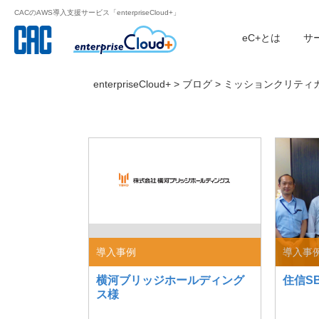
CACのAWS導入支援サービス「enterpriseCloud+」
eC+とは
サ
enterpriseCloud+
>
ブログ
> ミッションクリティ
導入事例
導入事
横河ブリッジホールディング
住信S
ス様