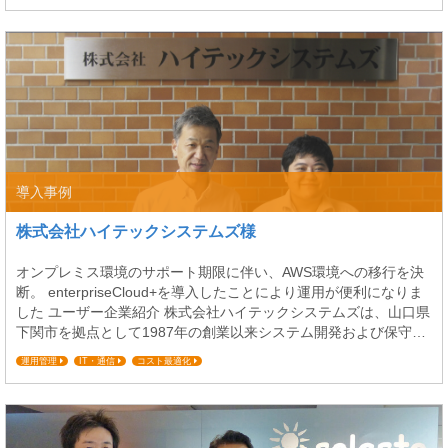
ビス (AWS)サーバレス開発のノウハウを活かして構築されまし
た。本構築プロジェクトについて、CA...
導入事例
株式会社ハイテックシステムズ様
オンプレミス環境のサポート期限に伴い、AWS環境への移行を決
断。 enterpriseCloud+を導入したことにより運用が便利になりま
した ユーザー企業紹介 株式会社ハイテックシステムズは、山口県
下関市を拠点として1987年の創業以来システム開発および保守・
メンテナンス業務を基本事業としています。2001年に福祉用具貸
運用管理
IT・通信
コスト最適化
与事業所向け「介護福祉事業支援システム︓レンタル管理システ
ム」を販売開始し介護関連事業に参入。全国規模での事業展開を
行い、貸与事業所の業務...