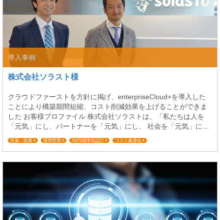
導入事例
株式会社ソラスト様
クラウドファーストを方針に掲げ、enterpriseCloud+を導入した
ことにより構築期間短縮、コスト削減効果を上げることができま
した お客様プロファイル 株式会社ソラストは、「私たちは人を
「元気」にし、パートナーを「元気」にし、 社会を「元気」にす
ることで一人ひとりの生活を豊かにし、希望のある未来づくりの
医薬・医療
運用管理
AWS標準化設計
コスト最適化
ためにお客さまとともに歩みつづけます。」の企業理念に沿っ
て、1965年の創業以来、55年にわたり医療事務・介護・保育の分
野で成長を続けています。 今回...