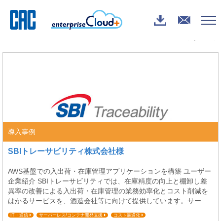
enterpriseCloud+
>
ブログ
> コスト最適化
新しい順 |
古い順
導入事例
SBIトレーサビリティ株式会社様
AWS基盤での入出荷・在庫管理アプリケーションを構築 ユーザー
企業紹介 SBIトレーサビリティでは、在庫精度の向上と棚卸し差
異率の改善による入出荷・在庫管理の業務効率化とコスト削減を
はかるサービスを、酒造会社等に向けて提供しています。サービ
ス提供のための入出荷・在庫管理アプリケーションは、CACの持
IT・通信
サーバーレス/コンテナ開発支援
コスト最適化
つ入出荷・在庫管理等の流通業への知見と、アマゾン ウェブ サー