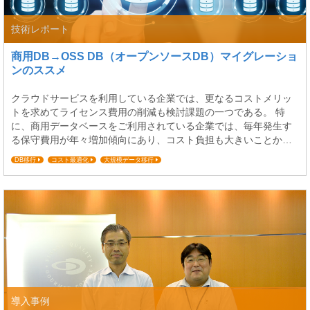
技術レポート
商用DB→OSS DB（オープンソースDB）マイグレーショ
ンのススメ
クラウドサービスを利用している企業では、更なるコストメリッ
トを求めてライセンス費用の削減も検討課題の一つである。 特
に、商用データベースをご利用されている企業では、毎年発生す
る保守費用が年々増加傾向にあり、コスト負担も大きいことか
ら、OSS DB(オープンソースDB)へのマイグレーションを検討す
DB移行
コスト最適化
大規模データ移行
るも、DBエンジンを変更する事への難易度が高いこと、DBを利用
している各周辺システムの影響が大きいなど、移行へのハードル
が高いと考え、毎年高額な保守費用を計上してい...
導入事例