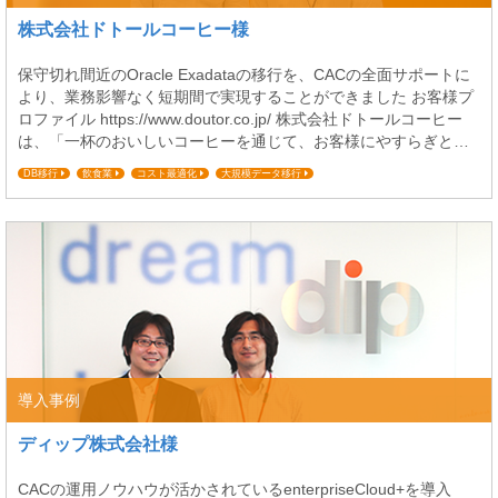
株式会社ドトールコーヒー様
保守切れ間近のOracle Exadataの移行を、CACの全面サポートに
より、業務影響なく短期間で実現することができました お客様プ
ロファイル https://www.doutor.co.jp/ 株式会社ドトールコーヒー
は、「一杯のおいしいコーヒーを通じて、お客様にやすらぎと活
力を提供する」の企業理念に沿って、1962年の創業以来、半世紀
DB移行
飲食業
コスト最適化
大規模データ移行
以上にわたり全国に店舗展開しています。 今回は、統合データベ
ース「Oracle Exadata」からアマゾン ウェブ ...
導入事例
ディップ株式会社様
CACの運用ノウハウが活かされているenterpriseCloud+を導入