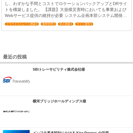
し、わずかな手間とコストでロケーションバックアップとDRサイ
トを構築しました。 【課題】大規模災害時においても事業および
Webサービス提供の維持が必要 システム企画本部システム開発部
次長森川悟氏 ディップがシーエーシー（CAC）のenterpriseCloud
クラウドストレージ構築
運用管理
求人情報
サイト運営
+を導入された背景について教えてください。 私たちの事業の主
ミッションクリティカル対応
コスト最適化
軸はWebサービスですので、クライアント、ユーザが日本全国に
いらっ...
最近の投稿
SBIトレーサビリティ株式会社様
横河ブリッジホールディングス様