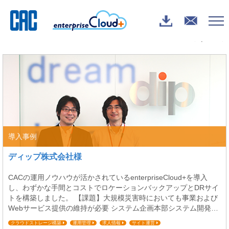
enterpriseCloud+
>
ブログ
> 人材サービス
新しい順 |
古い順
導入事例
ディップ株式会社様
CACの運用ノウハウが活かされているenterpriseCloud+を導入
し、わずかな手間とコストでロケーションバックアップとDRサイ
トを構築しました。 【課題】大規模災害時においても事業および
Webサービス提供の維持が必要 システム企画本部システム開発部
次長森川悟氏 ディップがシーエーシー（CAC）のenterpriseCloud
クラウドストレージ構築
運用管理
求人情報
サイト運営
+を導入された背景について教えてください。 私たちの事業の主