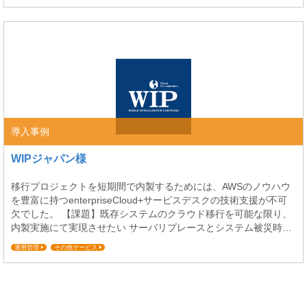
ミッションクリティカル対応
コスト最適化
軸はWebサービスですので、クライアント、ユーザが日本全国に
いらっ...
導入事例
WIPジャパン様
移行プロジェクトを短期間で内製するためには、AWSのノウハウ
を豊富に持つenterpriseCloud+サービスデスクの技術支援が不可
欠でした。 【課題】既存システムのクラウド移行を可能な限り、
内製実施にて実現させたい サーバリプレースとシステム被災時の
業務影響低減を併せて解決する為にオンプレミス環境からクラウ
運用管理
その他サービス
ド環境にサーバを移行することが望ましいと考えていまし たが、
クラウド環境における構築経験が無く知識が不足している状況で
あった。しかし導入コストが限ら...